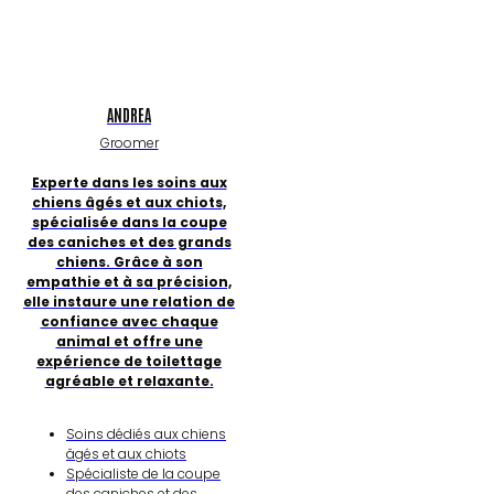
ANDREA
Groomer
Experte dans les soins aux
chiens âgés et aux chiots,
spécialisée dans la coupe
des caniches et des grands
chiens. Grâce à son
empathie et à sa précision,
elle instaure une relation de
confiance avec chaque
animal et offre une
expérience de toilettage
agréable et relaxante.
Soins dédiés aux chiens
âgés et aux chiots
Spécialiste de la coupe
des caniches et des