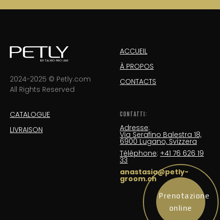
ACCUEIL
À PROPOS
2024-2025 © Petly.com
CONTACTS
All Rights Reserved
CATALOGUE
CONTATTI:
Adresse
:
LIVRAISON
Via Serafino Balestra 18,
6900 Lugano, Svizzera
Téléphone
:
+41 76 626 19
33
anastasia@petly-
groom.ch
Prenotazione
online