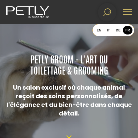
EN
IT
DE
FR
PETLY GROOM - L'ART DU
TOILETTAGE & GROOMING
Un salon exclusif où chaque animal
reçoit des soins personnalisés, de
l'élégance et du bien-être dans chaque
détail.