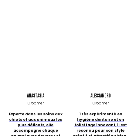
ANASTASIA
ALESSANDRO
Groomer
Groomer
Experte dans les soins aux
Très expérimenté en
chiots et aux animaux les
hygiène dentaire et en
plus délicats, elle
toilettage innovant, il est
accompagne chaque
reconnu pour son style
animal avec douceur et
créatif et attentif au bien-