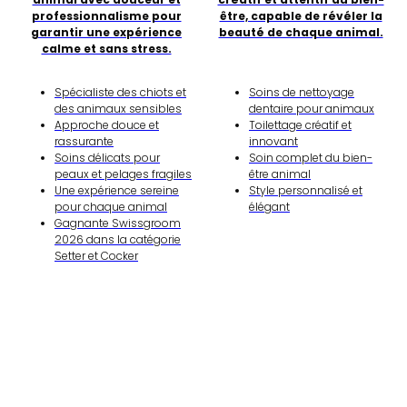
professionnalisme pour
être, capable de révéler la
garantir une expérience
beauté de chaque animal.
calme et sans stress.
Spécialiste des chiots et
Soins de nettoyage
des animaux sensibles
dentaire pour animaux
Approche douce et
Toilettage créatif et
rassurante
innovant
Soins délicats pour
Soin complet du bien-
peaux et pelages fragiles
être animal
Une expérience sereine
Style personnalisé et
pour chaque animal
élégant
Gagnante Swissgroom
2026 dans la catégorie
Setter et Cocker