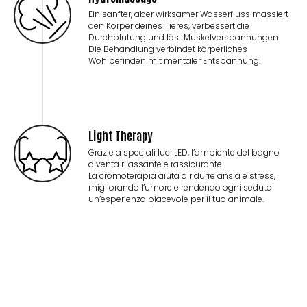
Ein sanfter, aber wirksamer Wasserfluss massiert
den Körper deines Tieres, verbessert die
Durchblutung und löst Muskelverspannungen.
Die Behandlung verbindet körperliches
Wohlbefinden mit mentaler Entspannung.
Light Therapy
Grazie a speciali luci LED, l’ambiente del bagno
diventa rilassante e rassicurante.
La cromoterapia aiuta a ridurre ansia e stress,
migliorando l’umore e rendendo ogni seduta
un’esperienza piacevole per il tuo animale.