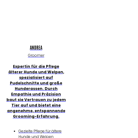
ANDREA
Groomer
Expertin für die Pflege
älterer Hunde und Welpen,
spezialisiert auf
Pudelschnitte und große
Hunderassen. Durch
Empathie und Präzision
baut sie Vertrauen zu jedem
Tier auf und bietet eine
angenehme, entspannende
Grooming-Erfahrung.
Gezielte Pflege für ältere
Hunde und Welpen