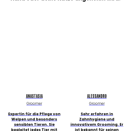
ANASTASIA
ALESSANDRO
Groomer
Groomer
Expertin für die Pflege von
Sehr erfahren in
Welpen und besonders
Zahnhygiene und
sensiblen Tieren. Sie
innovativem Grooming. Er
begleitet jedes Tier mit
ist bekannt für seinen