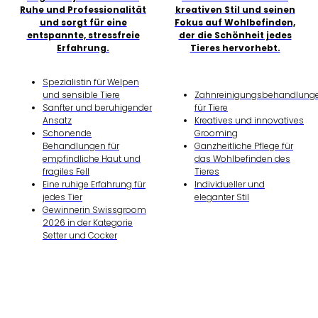
Ruhe und Professionalität
kreativen Stil und seinen
und sorgt für eine
Fokus auf Wohlbefinden,
entspannte, stressfreie
der die Schönheit jedes
Erfahrung.
Tieres hervorhebt.
Spezialistin für Welpen
und sensible Tiere
Zahnreinigungsbehandlung
Sanfter und beruhigender
für Tiere
Ansatz
Kreatives und innovatives
Schonende
Grooming
Behandlungen für
Ganzheitliche Pflege für
empfindliche Haut und
das Wohlbefinden des
fragiles Fell
Tieres
Eine ruhige Erfahrung für
Individueller und
jedes Tier
eleganter Stil
Gewinnerin Swissgroom
2026 in der Kategorie
Setter und Cocker