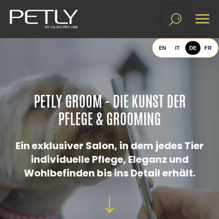
EN
IT
DE
FR
PETLY GROOM - DIE KUNST DER
PFLEGE & GROOMING
Ein exklusiver Salon, in dem jedes Tier
individuelle Pflege, Eleganz und
Wohlbefinden bis ins Detail erhält.